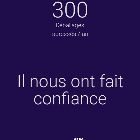
300
Déballages
adressés / an
Il nous ont fait
confiance